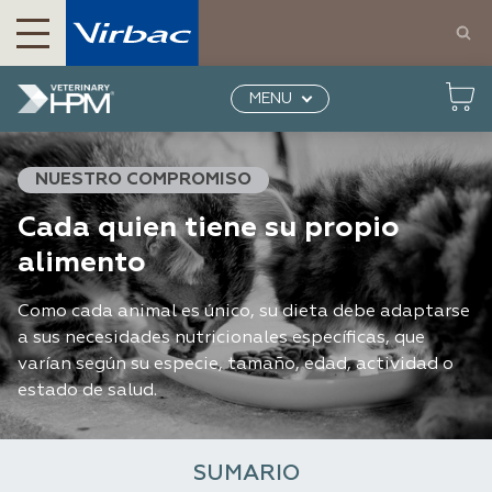
MENU
Home
Veterinary HPM
Nuestro compromiso
Cada uno su pienso
NUESTRO COMPROMISO
Cada quien tiene su propio
alimento
Como cada animal es único, su dieta debe adaptarse
a sus necesidades nutricionales específicas, que
varían según su especie, tamaño, edad, actividad o
estado de salud.
SUMARIO