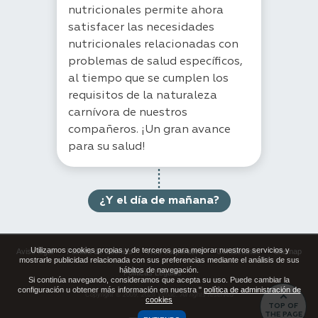
nutricionales permite ahora
satisfacer las necesidades
nutricionales relacionadas con
problemas de salud específicos,
al tiempo que se cumplen los
requisitos de la naturaleza
carnívora de nuestros
compañeros. ¡Un gran avance
para su salud!
¿Y el día de mañana?
Utilizamos cookies propias y de terceros para mejorar nuestros servicios y
Aviso legal
Política de Cookies
Web corporativa
Contáctanos
Sitemap
mostrarle publicidad relacionada con sus preferencias mediante el análisis de sus
hábitos de navegación.
Políticas Legales
Si continúa navegando, consideramos que acepta su uso. Puede cambiar la
configuración u obtener más información en nuestra "
política de administración de
Copyright © 2009,
2026
Virbac. All rights reserved
cookies
TOP OF
THE PAGE