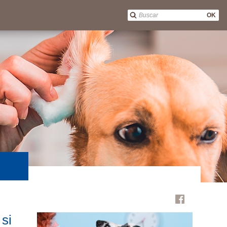
OK
si