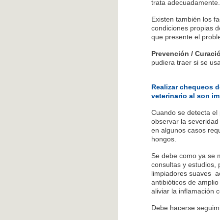
trata adecuadamente.
Existen también los f
condiciones propias d
que presente el prob
Prevención / Curac
pudiera traer si se us
Realizar chequeos de
veterinario al son i
Cuando se detecta el
observar la severidad
en algunos casos requ
hongos.
Se debe como ya se m
consultas y estudios, 
limpiadores suaves a
antibióticos de ampli
aliviar la inflamación
Debe hacerse seguimien