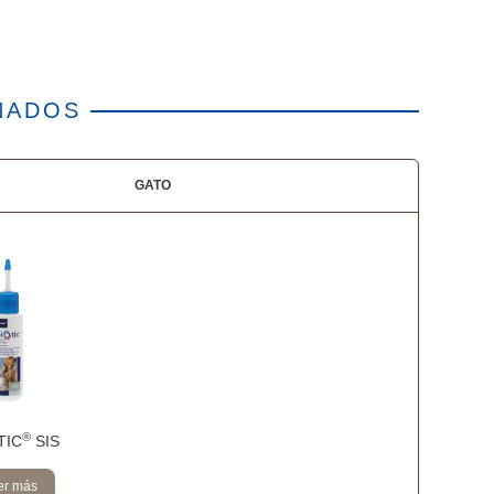
NADOS
GATO
®
TIC
SIS
er más