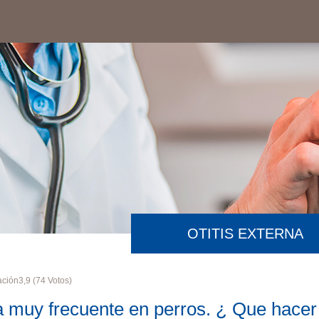
OTITIS EXTERNA
ación
3,9
(
74
Votos)
 muy frecuente en perros. ¿ Que hacer 