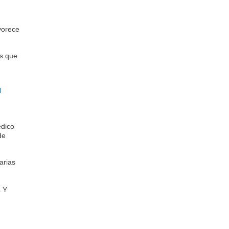
vorece
os que
l
edico
de
arias
a Y