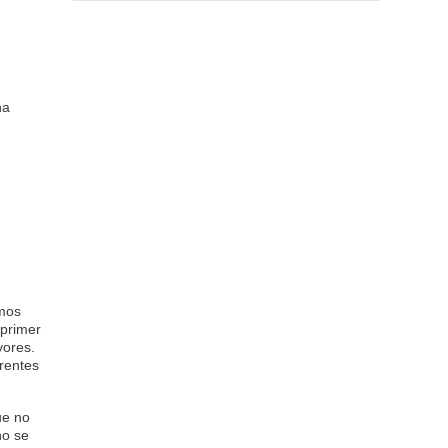
na
emos
 primer
yores.
rentes
ue no
no se