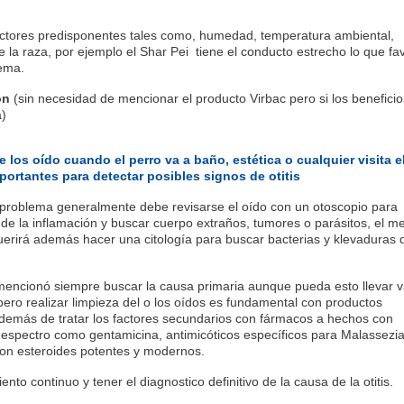
actores predisponentes tales como, humedad, temperatura ambiental,
e la raza, por ejemplo el Shar Pei tiene el conducto estrecho lo que fa
lema.
ión
(sin necesidad de mencionar el producto Virbac pero si los benefici
a)
 los oído cuando el perro va a baño, estética o cualquier visita e
mportantes para detectar posibles signos de otitis
 problema generalmente debe revisarse el oído con un otoscopio para
 de la inflamación y buscar cuerpo extraños, tumores o parásitos, el m
erirá además hacer una citología para buscar bacterias y klevaduras 
encionó siempre buscar la causa primaria aunque pueda esto llevar v
pero realizar limpieza del o los oídos es fundamental con productos
demás de tratar los factores secundarios con fármacos a hechos con
o espectro como gentamicina, antimicóticos específicos para Malassezi
 con esteroides potentes y modernos.
to continuo y tener el diagnostico definitivo de la causa de la otitis.