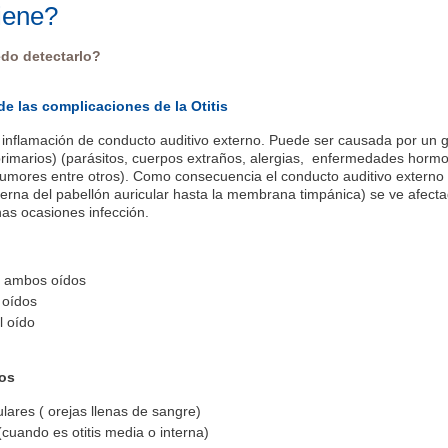
tiene?
do detectarlo?
 las complicaciones de la Otitis
la inflamación de conducto auditivo externo. Puede ser causada por un 
rimarios) (parásitos, cuerpos extraños, alergias, enfermedades horm
tumores entre otros). Como consecuencia el conducto auditivo externo
nterna del pabellón auricular hasta la membrana timpánica) se ve afect
as ocasiones infección.
 ambos oídos
 oídos
l oído
os
ares ( orejas llenas de sangre)
cuando es otitis media o interna)