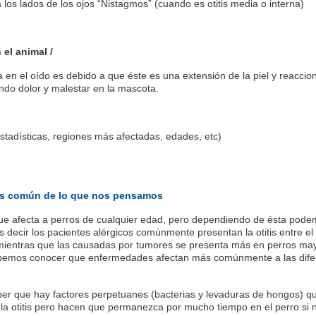
los lados de los ojos “Nistagmos” (cuando es otitis media o interna)
 el animal /
 en el oído es debido a que éste es una extensión de la piel y reaccio
ndo dolor y malestar en la mascota.
stadísticas, regiones más afectadas, edades, etc)
s común de lo que nos pensamos
ue afecta a perros de cualquier edad, pero dependiendo de ésta pod
 decir los pacientes alérgicos comúnmente presentan la otitis entre el
 mientras que las causadas por tumores se presenta más en perros ma
bemos conocer que enfermedades afectan más comúnmente a las dife
r que hay factores perpetuanes (bacterias y levaduras de hongos) q
a otitis pero hacen que permanezca por mucho tiempo en el perro si 