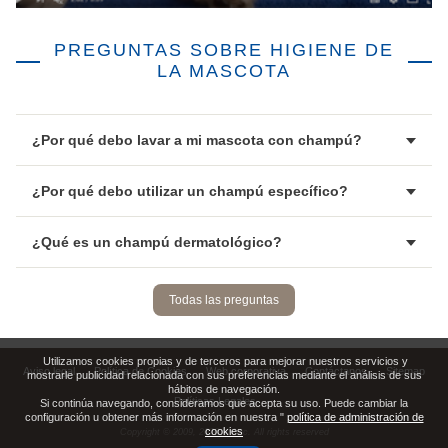
PREGUNTAS SOBRE HIGIENE DE
LA MASCOTA
¿Por qué debo lavar a mi mascota con champú?
¿Por qué debo utilizar un champú específico?
¿Qué es un champú dermatológico?
Todas las preguntas
Utilizamos cookies propias y de terceros para mejorar nuestros servicios y
Aviso legal
Política de Cookies
Web corporativa
Contáctanos
Sitemap
mostrarle publicidad relacionada con sus preferencias mediante el análisis de sus
hábitos de navegación.
Políticas Legales
Si continúa navegando, consideramos que acepta su uso. Puede cambiar la
configuración u obtener más información en nuestra "
política de administración de
cookies
Copyright © 2009,
2026
Virbac. All rights reserved