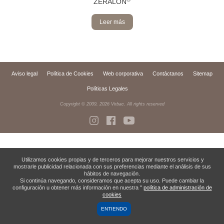
ZERALON
Leer más
Aviso legal
Política de Cookies
Web corporativa
Contáctanos
Sitemap
Políticas Legales
Copyright © 2009,
2026
Virbac. All rights reserved
Utilizamos cookies propias y de terceros para mejorar nuestros servicios y
mostrarle publicidad relacionada con sus preferencias mediante el análisis de sus
hábitos de navegación.
Si continúa navegando, consideramos que acepta su uso. Puede cambiar la
configuración u obtener más información en nuestra "
política de administración de
cookies
ENTIENDO