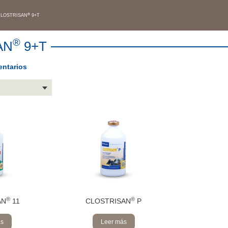
®
LOSTRISAN
9+T
®
AN
9+T
ntarios
®
®
AN
11
CLOSTRISAN
P
ás
Leer más