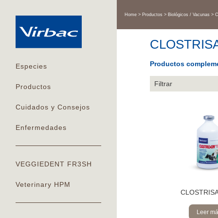
Home
Productos
Biológicos / Vacunas
C
CLOSTRIS
Productos compleme
Especies
Filtrar
Productos
Cuidados y Consejos
Enfermedades
VEGGIEDENT FR3SH
Veterinary HPM
CLOSTRIS
Leer m