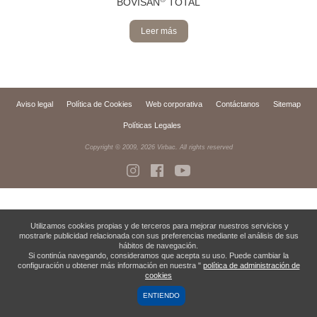
BOVISAN
TOTAL
Leer más
Aviso legal
Política de Cookies
Web corporativa
Contáctanos
Sitemap
Políticas Legales
Copyright © 2009,
2026
Virbac. All rights reserved
Utilizamos cookies propias y de terceros para mejorar nuestros servicios y
mostrarle publicidad relacionada con sus preferencias mediante el análisis de sus
hábitos de navegación.
Si continúa navegando, consideramos que acepta su uso. Puede cambiar la
configuración u obtener más información en nuestra "
política de administración de
cookies
ENTIENDO